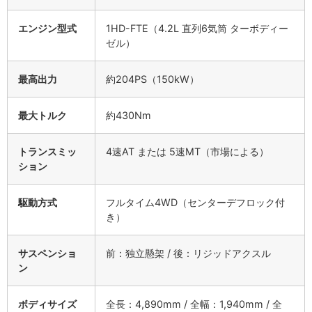
エンジン型式
1HD-FTE（4.2L 直列6気筒 ターボディー
ゼル）
最高出力
約204PS（150kW）
最大トルク
約430Nm
トランスミッ
4速AT または 5速MT（市場による）
ション
駆動方式
フルタイム4WD（センターデフロック付
き）
サスペンショ
前：独立懸架 / 後：リジッドアクスル
ン
ボディサイズ
全長：4,890mm / 全幅：1,940mm / 全